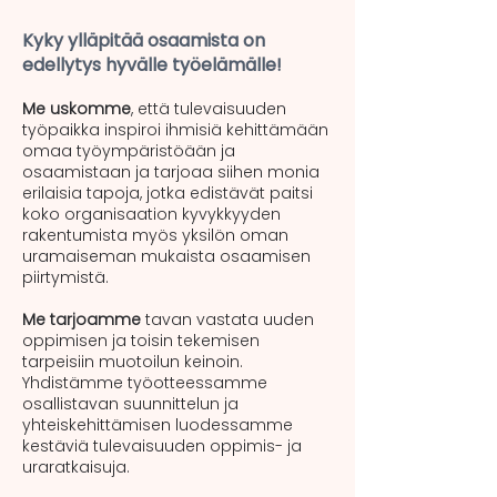
Kyky ylläpitää osaamista on
edellytys hyvälle työelämälle!
Me uskomme
, että tulevaisuuden
työpaikka inspiroi ihmisiä kehittämään
omaa työympäristöään ja
osaamistaan ja tarjoaa siihen monia
erilaisia tapoja, jotka edistävät paitsi
koko organisaation kyvykkyyden
rakentumista myös yksilön oman
uramaiseman mukaista osaamisen
piirtymistä.
Me tarjoamme
tavan vastata uuden
oppimisen ja toisin tekemisen
tarpeisiin muotoilun keinoin.
Yhdistämme työotteessamme
osallistavan suunnittelun ja
yhteiskehittämisen luodessamme
kestäviä tulevaisuuden oppimis- ja
uraratkaisuja.