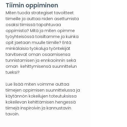
Tiimin oppiminen
Miten tuoda strategiset tavoitteet
tiimeille ja auttaa niden asettumista
osaksi tiimissä tapahtuvaa
oppimista? Mitä ja miten opimme
työyhteisössä toisiltamme ja kuinka
opit jaetaan muulle tiimille? Entä
minkälaisia työkaluja työntekijät
tarvitsevat oman osaamisensa
tunnistamisen ja ennkaoinnin sekä
oman kehittymisensä suunnittelun
tueksi?
Lue lisää miten voimme auttaa
tiimejen oppimisen suunnittelussa ja
käytännön kokeilujen toteutuksissa
kokeilevan kehittämisen hengessä
tiimejä inspiroivin ja kannustavin
tavoin.