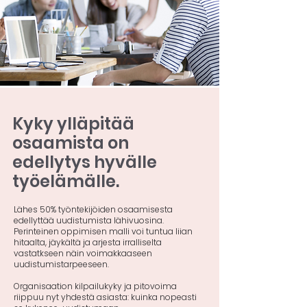
Kyky ylläpitää
osaamista on
edellytys hyvälle
työelämälle.
Lähes 50% työntekijöiden osaamisesta
edellyttää uudistumista lähivuosina. ​​​
Perinteinen oppimisen malli voi tuntua liian
hitaalta, jäykältä ja arjesta irralliselta
vastatkseen näin voimakkaaseen
uudistumistarpeeseen.
Organisaation kilpailukyky ja pitovoima
riippuu nyt yhdestä asiasta: kuinka nopeasti