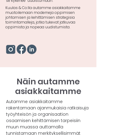
se kykenee uudistumaan.
Kuulas & Co:lla autamme asiakkaitamme
muotoilemaan moderneja oppimisen
johtamisen ja kehittämisen strategisia
toimintamalleja, jotka tukevat jatkuvaa
oppimista ja nopeaa uudistumista.
Näin autamme
asiakkaitamme
Autamme asiakkaitamme
rakentamaan ajanmukaisia ratkaisuja
työyhteisön ja organisaation
osaamisen kehittämisen tarpeisiin
muun muassa auttamalla
tunnistamaan merkityksellisimmät