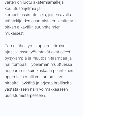
varten on luotu akatemiamalleja, 
koulutusohjelmia ja 
kompetenssimatriiseja, joiden avulla 
työntekijöiden osaamista on kehitetty 
pitkän aikavälin suunnitelmien 
mukaisesti.
Tämä lähestymistapa on toiminut 
ajassa, jossa työtehtävät ovat olleet 
pysyvämpiä ja muutos hitaampaa ja 
hallitumpaa. Työelämän muuttuessa 
nopeammin kuin koskaan p
erinteinen 
oppimisen malli voi tuntua liian 
hitaalta, jäykältä ja arjesta irralliselta 
vastatakseen näin voimakkaaseen 
uudistumistarpeeseen. 