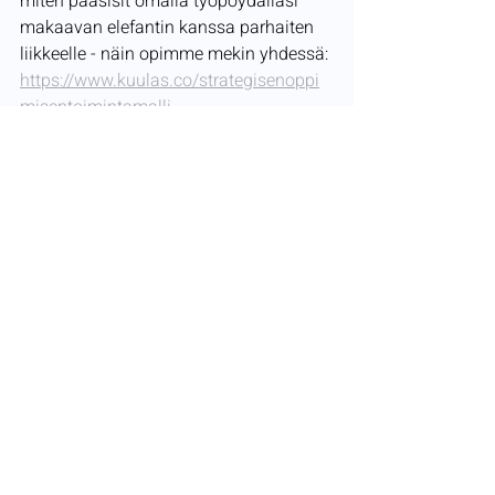
miten pääsisit omalla työpöydälläsi 
makaavan elefantin kanssa parhaiten 
liikkeelle - näin opimme mekin yhdessä: 
https://www.kuulas.co/strategisenoppi
misentoimintamalli