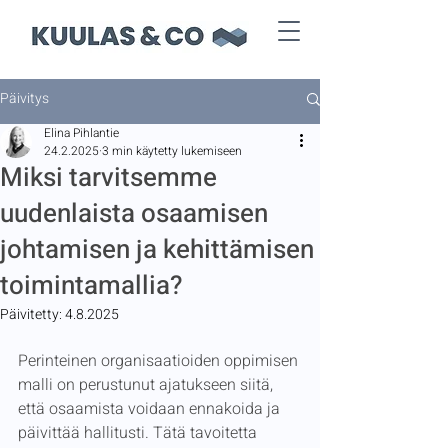
Päivitys
Elina Pihlantie
24.2.2025
3 min käytetty lukemiseen
Miksi tarvitsemme
uudenlaista osaamisen
johtamisen ja kehittämisen
toimintamallia?
Päivitetty:
4.8.2025
Perinteinen organisaatioiden oppimisen 
malli on perustunut ajatukseen siitä, 
että osaamista voidaan ennakoida ja 
päivittää hallitusti. Tätä tavoitetta 