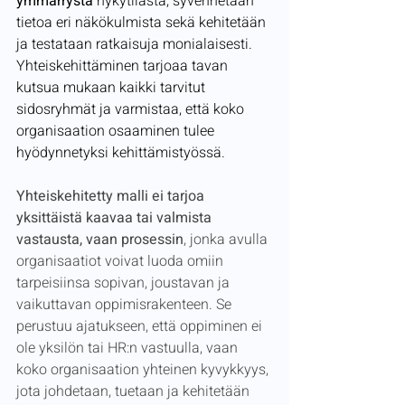
ymmärrystä
 nykytilasta, syvennetään 
tietoa eri näkökulmista sekä kehitetään 
ja testataan ratkaisuja monialaisesti. 
Yhteiskehittäminen tarjoaa tavan 
kutsua mukaan kaikki tarvitut 
sidosryhmät ja varmistaa, että koko 
organisaation osaaminen tulee 
hyödynnetyksi kehittämistyössä.
Yhteiskehitetty malli ei tarjoa 
yksittäistä kaavaa tai valmista 
vastausta, vaan prosessin
, jonka avulla 
organisaatiot voivat luoda omiin 
tarpeisiinsa sopivan, joustavan ja 
vaikuttavan oppimisrakenteen. Se 
perustuu ajatukseen, että oppiminen ei 
ole yksilön tai HR:n vastuulla, vaan 
koko organisaation yhteinen kyvykkyys, 
jota johdetaan, tuetaan ja kehitetään 