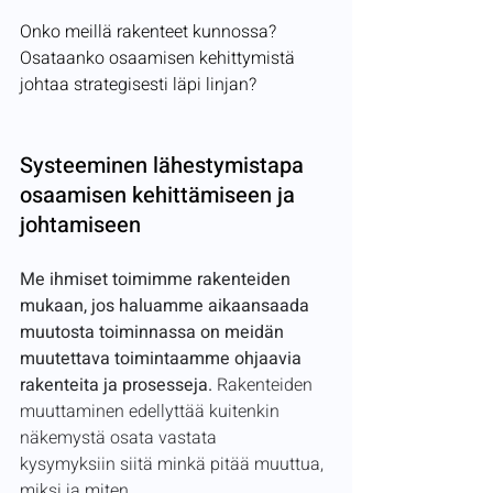
Onko meillä rakenteet kunnossa? 
Osataanko osaamisen kehittymistä 
johtaa strategisesti läpi linjan?
Systeeminen lähestymistapa 
osaamisen kehittämiseen ja 
johtamiseen
Me ihmiset toimimme rakenteiden 
mukaan, jos haluamme aikaansaada 
muutosta toiminnassa on meidän 
muutettava toimintaamme ohjaavia 
rakenteita ja prosesseja.
 Rakenteiden 
muuttaminen edellyttää kuitenkin 
näkemystä osata vastata 
kysymyksiin siitä minkä pitää muuttua, 
miksi ja miten.  